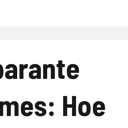
parante
ames: Hoe