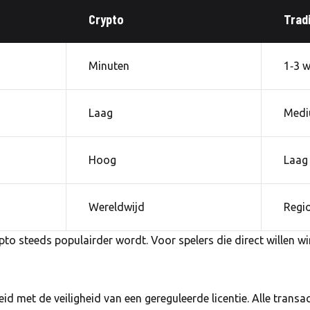
Crypto
Tradi
Minuten
1‑3 
Laag
Med
Hoog
Laag
Wereldwijd
Regi
to steeds populairder wordt. Voor spelers die direct willen w
id met de veiligheid van een gereguleerde licentie. Alle trans