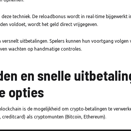
deze techniek. De reloadbonus wordt in real‑time bijgewerkt i
den voldoet, wordt het geld direct vrijgegeven.
n versnelt uitbetalingen. Spelers kunnen hun voortgang volgen
ven wachten op handmatige controles.
en en snelle uitbetalin
le opties
lockchain is de mogelijkheid om crypto‑betalingen te verwerk
 creditcard) als cryptomunten (Bitcoin, Ethereum).