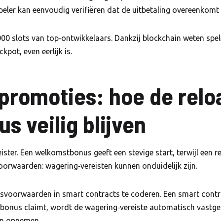
peler kan eenvoudig verifiëren dat de uitbetaling overeenkomt
00 slots van top‑ontwikkelaars. Dankzij blockchain weten spele
kpot, even eerlijk is.
promoties: hoe de rel
 veilig blijven
eister. Een welkomstbonus geeft een stevige start, terwijl een 
oorwaarden: wagering‑vereisten kunnen onduidelijk zijn.
svoorwaarden in smart contracts te coderen. Een smart contra
 bonus claimt, wordt de wagering‑vereiste automatisch vastgel
kan opnemen.