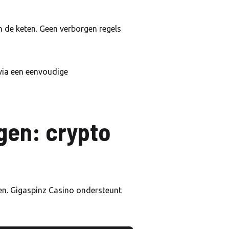
n de keten. Geen verborgen regels
 via een eenvoudige
gen: crypto
en. Gigaspinz Casino ondersteunt