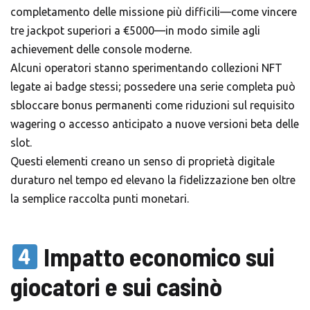
completamento delle missione più difficili—come vincere
tre jackpot superiori a €5000—in modo simile agli
achievement delle console moderne.
Alcuni operatori stanno sperimentando collezioni NFT
legate ai badge stessi; possedere una serie completa può
sbloccare bonus permanenti come riduzioni sul requisito
wagering o accesso anticipato a nuove versioni beta delle
slot.
Questi elementi creano un senso di proprietà digitale
duraturo nel tempo ed elevano la fidelizzazione ben oltre
la semplice raccolta punti monetari.
Impatto economico sui
giocatori e sui casinò