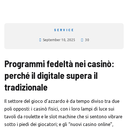
SERVICE
September 10, 2025
30
Programmi fedeltà nei casinò:
perché il digitale supera il
tradizionale
Il settore del gioco d’azzardo è da tempo diviso tra due
poli opposti: i casinò fisici, con i loro lampi di luce sui
tavoli da roulette e le slot machine che si sentono vibrare
sotto i piedi dei giocatori; e gli “nuovi casino online”,