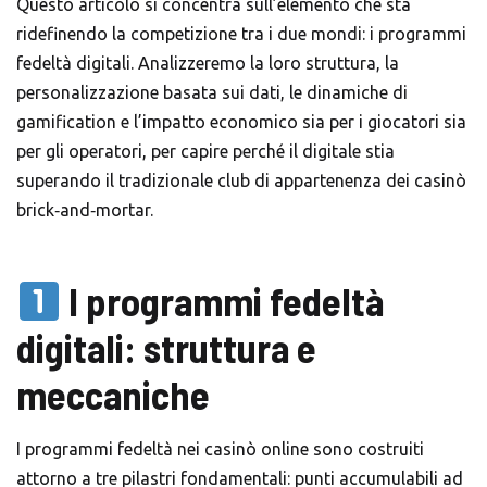
Questo articolo si concentra sull’elemento che sta
ridefinendo la competizione tra i due mondi: i programmi
fedeltà digitali. Analizzeremo la loro struttura, la
personalizzazione basata sui dati, le dinamiche di
gamification e l’impatto economico sia per i giocatori sia
per gli operatori, per capire perché il digitale stia
superando il tradizionale club di appartenenza dei casinò
brick‑and‑mortar.
I programmi fedeltà
digitali: struttura e
meccaniche
I programmi fedeltà nei casinò online sono costruiti
attorno a tre pilastri fondamentali: punti accumulabili ad