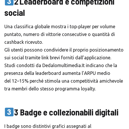
2 Leaderboard e competizioni
social
Una classifica globale mostra i top‑player per volume
puntato, numero di vittorie consecutive o quantità di
cashback ricevuto.
Gli utenti possono condividere il proprio posizionamento
sui social tramite link brevi forniti dall’applicazione.
Studi condotti da Dedalomultimedia.It indicano che la
presenza della leaderboard aumenta l’ARPU medio
del 12–15% perché stimola una competitività amichevole
tra membri dello stesso programma loyalty.
3​ Badge e collezionabili digitali
I badge sono distintivi grafici assegnati al