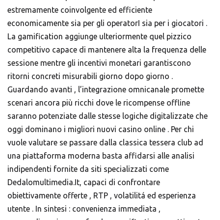
estremamente coinvolgente ed efficiente
economicamente sia per gli operator​I sia per i giocatori .
La gamification aggiunge ulteriormente quel pizzico
competitivo capace di mantenere alta la frequenza delle
sessione mentre gli incentivi monetari garantiscono
ritorni concreti misurabili giorno dopo giorno .
Guardando avanti , l’integrazione omnicanale promette
scenari ancora più ricchi dove le ricompense offline
saranno potenziate dalle stesse logiche digitalizzate che
oggi dominano i migliori nuovi casino online . Per chi
vuole valutare se passare dalla classica tessera club ad
una piattaforma moderna basta affidarsi alle analisi
indipendenti fornite da siti specializzati come
Dedalomultimedia.It, capaci di confrontare
obiettivamente offerte , RTP , volatilitá ed esperienza
utente . In sintesi : convenienza immediata ,