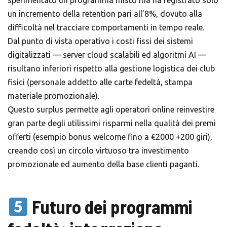
sperimentato un programma misto ma ha registrato solo
un incremento della retention pari all’8%, dovuto alla
difficoltà nel tracciare comportamenti in tempo reale.
Dal punto di vista operativo i costi fissi dei sistemi
digitalizzati — server cloud scalabili ed algoritmi AI —
risultano inferiori rispetto alla gestione logistica dei club
fisici (personale addetto alle carte fedeltà, stampa
materiale promozionale).
Questo surplus permette agli operatori online reinvestire
gran parte degli utilissimi risparmi nella qualità dei premi
offerti (esempio bonus welcome fino a €2000 +200 giri),
creando così un circolo virtuoso tra investimento
promozionale ed aumento della base clienti paganti.
Futuro dei programmi