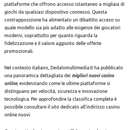
piattaforme che offrono accesso istantaneo a migliaia di
giochi da qualsiasi dispositivo connesso. Questa
contrapposizione ha alimentato un dibattito acceso su
quale modello sia più adatto alle esigenze dei giocatori
moderni, soprattutto per quanto riguarda la
fidelizzazione e il valore aggiunto delle offerte
promozionali.
Nel contesto italiano, Dedalomultimedia.It ha pubblicato
una panoramica dettagliata dei
migliori nuovi casino
online
, evidenziando come le ultime piattaforme si
distinguano per velocità, sicurezza e innovazione
tecnologica. Per approfondire la classifica completa è
possibile consultare il sito dedicato all’indirizzo
casino
online nuovi
.