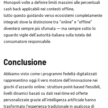
Monopoli volte a definire limiti massimi alle percentuali
cash back applicabili nei contesti offline,
tutto questo guidando verso ecosistemi completamente
integrati dove la distinzione tra “online” e “offline”
diventerà sempre più sfumata — ma sempre sotto lo
sguardo vigile dell’autorità italiana sulla tutela del
consumatore responsabile.
Conclusione
Abbiamo visto come i programmi fedeltà digitalizzati
rappresentino oggi il vero motore dell’innovazione nei
giochi d’azzardo online.: strutture point‑based flessibili,
livelli dinamici basati su dati real‑time ed offerte
personalizzate grazie all’intelligenza artificiale hanno
trasformato l’esperienza tradizionale in qualcosa di