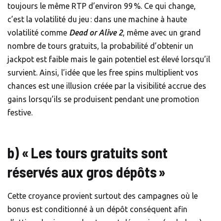
toujours le même RTP d’environ 99 %. Ce qui change,
c’est la volatilité du jeu : dans une machine à haute
volatilité comme
Dead or Alive 2
, même avec un grand
nombre de tours gratuits, la probabilité d’obtenir un
jackpot est faible mais le gain potentiel est élevé lorsqu’il
survient. Ainsi, l’idée que les free spins multiplient vos
chances est une illusion créée par la visibilité accrue des
gains lorsqu’ils se produisent pendant une promotion
festive.
b) « Les tours gratuits sont
réservés aux gros dépôts »
Cette croyance provient surtout des campagnes où le
bonus est conditionné à un dépôt conséquent afin