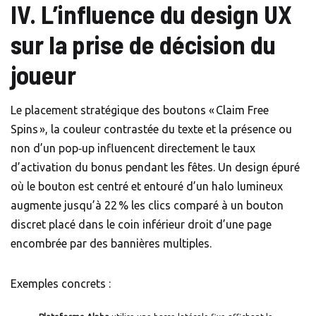
IV. L’influence du design UX
sur la prise de décision du
joueur
Le placement stratégique des boutons « Claim Free
Spins », la couleur contrastée du texte et la présence ou
non d’un pop‑up influencent directement le taux
d’activation du bonus pendant les fêtes. Un design épuré
où le bouton est centré et entouré d’un halo lumineux
augmente jusqu’à 22 % les clics comparé à un bouton
discret placé dans le coin inférieur droit d’une page
encombrée par des bannières multiples.
Exemples concrets :