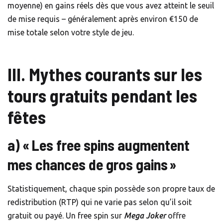
moyenne) en gains réels dès que vous avez atteint le seuil
de mise requis – généralement après environ €150 de
mise totale selon votre style de jeu.
III. Mythes courants sur les
tours gratuits pendant les
fêtes
a) « Les free spins augmentent
mes chances de gros gains »
Statistiquement, chaque spin possède son propre taux de
redistribution (RTP) qui ne varie pas selon qu’il soit
gratuit ou payé. Un free spin sur
Mega Joker
offre