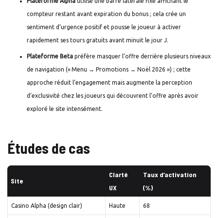
Plateforme Alpha
utilise une barre latérale fixe affichant le
compteur restant avant expiration du bonus ; cela crée un
sentiment d’urgence positif et pousse le joueur à activer
rapidement ses tours gratuits avant minuit le jour J.
Plateforme Beta
préfère masquer l’offre derrière plusieurs niveaux
de navigation (« Menu → Promotions → Noël 2026 ») ; cette
approche réduit l’engagement mais augmente la perception
d’exclusivité chez les joueurs qui découvrent l’offre après avoir
exploré le site intensément.
Études de cas
Clarté
Taux d’activation
Site
UX
(%)
Casino Alpha (design clair)
Haute
68