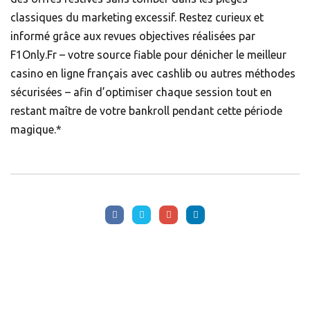
classiques du marketing excessif. Restez curieux et
informé grâce aux revues objectives réalisées par
F1Only.Fr – votre source fiable pour dénicher le meilleur
casino en ligne français avec cashlib ou autres méthodes
sécurisées – afin d’optimiser chaque session tout en
restant maître de votre bankroll pendant cette période
magique.*