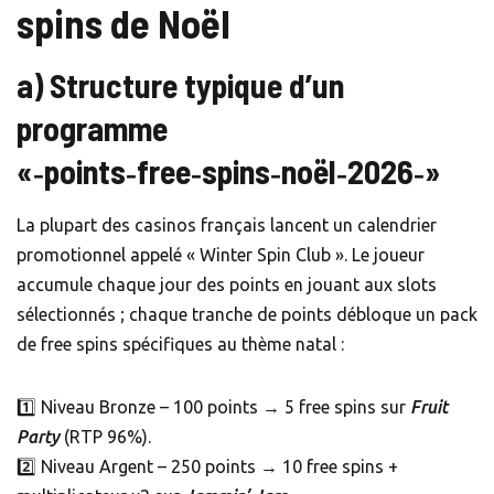
spins de Noël
a) Structure typique d’un
programme
«‑points‑free‑spins‑noël‑2026‑»
La plupart des casinos français lancent un calendrier
promotionnel appelé « Winter Spin Club ». Le joueur
accumule chaque jour des points en jouant aux slots
sélectionnés ; chaque tranche de points débloque un pack
de free spins spécifiques au thème natal :
1️⃣ Niveau Bronze – 100 points → 5 free spins sur
Fruit
Party
(RTP 96%).
2️⃣ Niveau Argent – 250 points → 10 free spins +