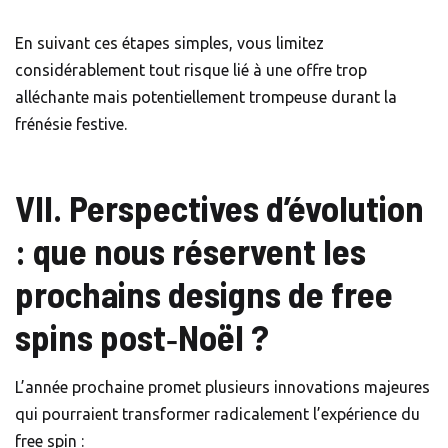
En suivant ces étapes simples, vous limitez
considérablement tout risque lié à une offre trop
alléchante mais potentiellement trompeuse durant la
frénésie festive.
VII. Perspectives d’évolution
: que nous réservent les
prochains designs de free
spins post‑Noël ?
L’année prochaine promet plusieurs innovations majeures
qui pourraient transformer radicalement l’expérience du
free spin :