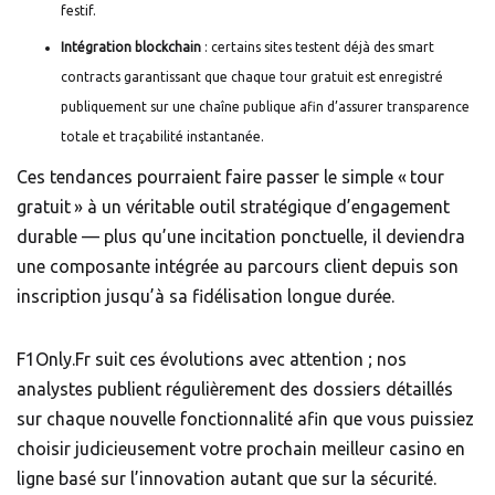
festif.
Intégration blockchain
: certains sites testent déjà des smart
contracts garantissant que chaque tour gratuit est enregistré
publiquement sur une chaîne publique afin d’assurer transparence
totale et traçabilité instantanée.
Ces tendances pourraient faire passer le simple « tour
gratuit » à un véritable outil stratégique d’engagement
durable — plus qu’une incitation ponctuelle, il deviendra
une composante intégrée au parcours client depuis son
inscription jusqu’à sa fidélisation longue durée.
F1Only.Fr suit ces évolutions avec attention ; nos
analystes publient régulièrement des dossiers détaillés
sur chaque nouvelle fonctionnalité afin que vous puissiez
choisir judicieusement votre prochain meilleur casino en
ligne basé sur l’innovation autant que sur la sécurité.