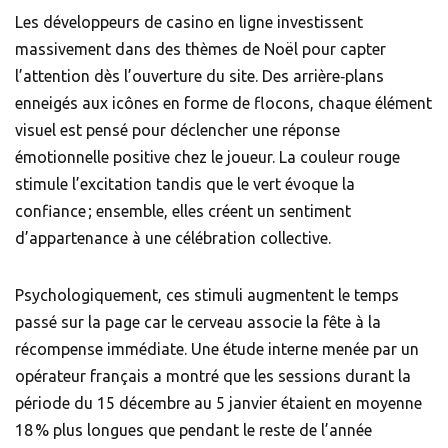
Les développeurs de casino en ligne investissent
massivement dans des thèmes de Noël pour capter
l’attention dès l’ouverture du site. Des arrière‑plans
enneigés aux icônes en forme de flocons, chaque élément
visuel est pensé pour déclencher une réponse
émotionnelle positive chez le joueur. La couleur rouge
stimule l’excitation tandis que le vert évoque la
confiance ; ensemble, elles créent un sentiment
d’appartenance à une célébration collective.
Psychologiquement, ces stimuli augmentent le temps
passé sur la page car le cerveau associe la fête à la
récompense immédiate. Une étude interne menée par un
opérateur français a montré que les sessions durant la
période du 15 décembre au 5 janvier étaient en moyenne
18 % plus longues que pendant le reste de l’année