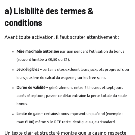
a) Lisibilité des termes &
conditions
Avant toute activation, il faut scruter attentivement :
Mise maximale autorisée
par spin pendant l’utilisation du bonus
(souvent limitée à €0,50 ou €1).
Jeux éligibles
– certains sites excluent leurs jackpots progressifs ou
leurs jeux live du calcul du wagering sur les free spins.
Durée de validité
– généralement entre 24 heures et sept jours
après réception ; passer ce délai entraîne la perte totale du solde
bonus.
Limite de gain
– certains bonus imposent un plafond (exemple :
max €100) même si le RTP reste identique au jeu standard.
Un texte clair et structuré montre que le casino respecte