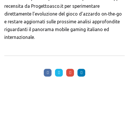
recensita da Progettoasco.it per sperimentare
direttamente l’evoluzione del gioco d’azzardo on‑the‑go
e restare aggiornati sulle prossime analisi approfondite
riguardanti il panorama mobile gaming italiano ed
internazionale.