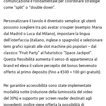
comunicazione è fondamentale per coordinare strategie
come “split” o “double down”.
Personalizzare il tavolo è diventato semplice: gli utenti
possono scegliere tra più avatar croupier (esempio: Maria
dal Madrid o Luca dal Milano), impostare la lingua
dell’interfaccia (italiano, inglese o spagnolo) e selezionare
temi grafici ispirati alle slot machine più popolari – dal
classico “Fruit Party” al futuristico “Space Jackpot”.
Questa flessibilità aumenta il senso di appartenenza al
brand ed eleva il valore percepito del bonus benvenuto
offerto al primo deposito (fino a €500 + 100 giri gratuiti).
Per garantire accessibilità sono state implementate
modalità notte (riduzione della luminosità del video
del 30%) e supporto per screen reader destinati agli
ipovedenti; inoltre viene offerta la possibilità di