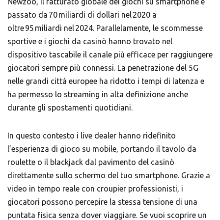
Newzoo, il fatturato globale dei giochi su smartphone è
passato da 70 miliardi di dollari nel 2020 a
oltre 95 miliardi nel 2024. Parallelamente, le scommesse
sportive e i giochi da casinò hanno trovato nel
dispositivo tascabile il canale più efficace per raggiungere
giocatori sempre più connessi. La penetrazione del 5G
nelle grandi città europee ha ridotto i tempi di latenza e
ha permesso lo streaming in alta definizione anche
durante gli spostamenti quotidiani.
In questo contesto i live dealer hanno ridefinito
l’esperienza di gioco su mobile, portando il tavolo da
roulette o il blackjack dal pavimento del casinò
direttamente sullo schermo del tuo smartphone. Grazie a
video in tempo reale con croupier professionisti, i
giocatori possono percepire la stessa tensione di una
puntata fisica senza dover viaggiare. Se vuoi scoprire un