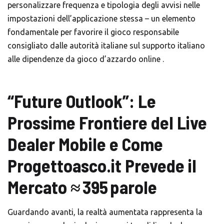
personalizzare frequenza e tipologia degli avvisi nelle
impostazioni dell’applicazione stessa – un elemento
fondamentale per favorire il gioco responsabile
consigliato dalle autorità italiane sul supporto italiano
alle dipendenze da gioco d’azzardo online .
“Future Outlook”: Le
Prossime Frontiere del Live
Dealer Mobile e Come
Progettoasco.it Prevede il
Mercato ≈ 395 parole
Guardando avanti, la realtà aumentata rappresenta la