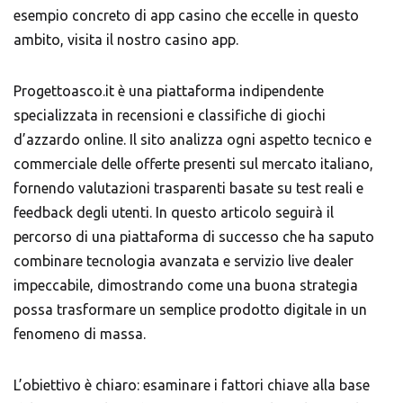
esempio concreto di app casino che eccelle in questo
ambito, visita il nostro
casino app
.
Progettoasco.it è una piattaforma indipendente
specializzata in recensioni e classifiche di giochi
d’azzardo online. Il sito analizza ogni aspetto tecnico e
commerciale delle offerte presenti sul mercato italiano,
fornendo valutazioni trasparenti basate su test reali e
feedback degli utenti. In questo articolo seguirà il
percorso di una piattaforma di successo che ha saputo
combinare tecnologia avanzata e servizio live dealer
impeccabile, dimostrando come una buona strategia
possa trasformare un semplice prodotto digitale in un
fenomeno di massa.
L’obiettivo è chiaro: esaminare i fattori chiave alla base