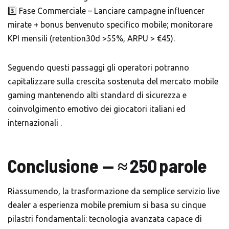
3️⃣ Fase Commerciale – Lanciare campagne influencer
mirate + bonus benvenuto specifico mobile; monitorare
KPI mensili (retention30d >55%, ARPU > €45).
Seguendo questi passaggi gli operatori potranno
capitalizzare sulla crescita sostenuta del mercato mobile
gaming mantenendo alti standard di sicurezza e
coinvolgimento emotivo dei giocatori italiani ed
internazionali .
Conclusione — ≈ 250 parole
Riassumendo, la trasformazione da semplice servizio live
dealer a esperienza mobile premium si basa su cinque
pilastri fondamentali: tecnologia avanzata capace di