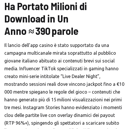
Ha Portato Milioni di
Download in Un
Anno ≈ 390 parole
Il lancio dell’app casino è stato supportato da una
campagna multicanale mirata soprattutto al pubblico
giovane italiano abituato ai contenuti brevi sui social
media. Influencer TikTok specializzati in gaming hanno
creato mini‑serie intitolate “Live Dealer Night”,
mostrando sessioni reali dove vincono jackpot fino a €10
000 mentre spiegano le regole del gioco – contenuti che
hanno generato più di 15 milioni visualizzazioni nei primi
tre mesi. Instagram Stories hanno evidenziato i momenti
clou delle partite live con overlay dinamici dei payout
(RTP 96%+), spingendo gli spettatori a scaricare subito