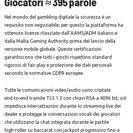
Giocatori ≈ 395 parole
Nel mondo del gambling digitale la sicurezza è un
requisito non negoziabile; per questo la piattaforma ha
ottenuto licenze rilasciate dall’AAMS/ADM italiano e
dalla Malta Gaming Authority prima del lancio della
versione mobile globale. Queste certificazioni
garantiscono che tutti i giochi rispettino standard
rigorosi di fair play e protezione dei dati personali
secondo le normative GDPR europee.
Tutte le comunicazioni video/audio sono criptate
end‑to‑end tramite TLS 1.​3 con chiavi RSA a 4096 bit; ciò
impedisce intercettazioni durante lo streaming live dei
dealer e protegge le conversazioni vocali dei giocatori
che utilizzano la chat integrata durante le partite
high‑roller su baccarat con jackpot progressivo fino a