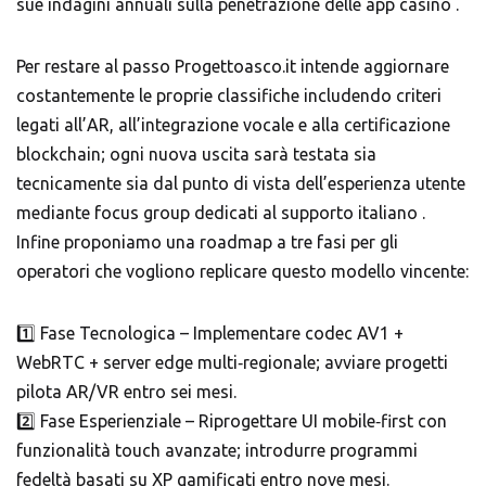
sue indagini annuali sulla penetrazione delle app casino .
Per restare al passo Progettoasco.it intende aggiornare
costantemente le proprie classifiche includendo criteri
legati all’AR, all’integrazione vocale e alla certificazione
blockchain; ogni nuova uscita sarà testata sia
tecnicamente sia dal punto di vista dell’esperienza utente
mediante focus group dedicati al supporto italiano .
Infine proponiamo una roadmap a tre fasi per gli
operatori che vogliono replicare questo modello vincente:
1️⃣ Fase Tecnologica – Implementare codec AV1 +
WebRTC + server edge multi‑regionale; avviare progetti
pilota AR/VR entro sei mesi.
2️⃣ Fase Esperienziale – Riprogettare UI mobile‑first con
funzionalità touch avanzate; introdurre programmi
fedeltà basati su XP gamificati entro nove mesi.