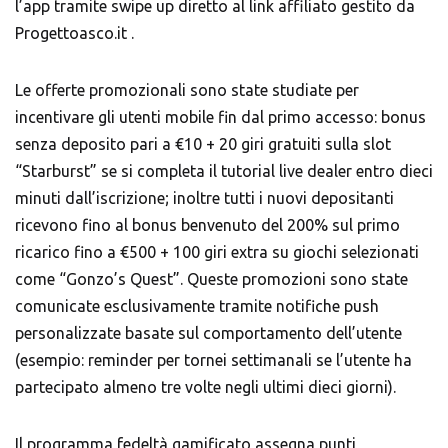
l’app tramite swipe up diretto al link affiliato gestito da
Progettoasco.it .
Le offerte promozionali sono state studiate per
incentivare gli utenti mobile fin dal primo accesso: bonus
senza deposito pari a €10 + 20 giri gratuiti sulla slot
“Starburst” se si completa il tutorial live dealer entro dieci
minuti dall’iscrizione; inoltre tutti i nuovi depositanti
ricevono fino al bonus benvenuto del 200% sul primo
ricarico fino a €500 + 100 giri extra su giochi selezionati
come “Gonzo’s Quest”. Queste promozioni sono state
comunicate esclusivamente tramite notifiche push
personalizzate basate sul comportamento dell’utente
(esempio: reminder per tornei settimanali se l’utente ha
partecipato almeno tre volte negli ultimi dieci giorni).
Il programma fedeltà gamificato assegna punti