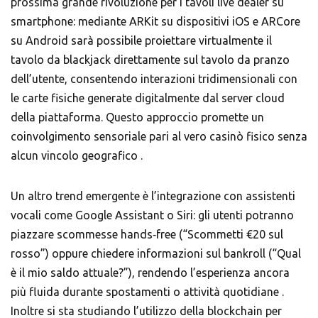
prossima grande rivoluzione per i tavoli live dealer su
smartphone: mediante ARKit su dispositivi iOS e ARCore
su Android sarà possibile proiettare virtualmente il
tavolo da blackjack direttamente sul tavolo da pranzo
dell’utente, consentendo interazioni tridimensionali con
le carte fisiche generate digitalmente dal server cloud
della piattaforma. Questo approccio promette un
coinvolgimento sensoriale pari al vero casinò fisico senza
alcun vincolo geografico .
Un altro trend emergente è l’integrazione con assistenti
vocali come Google Assistant o Siri: gli utenti potranno
piazzare scommesse hands‑free (“Scommetti €20 sul
rosso”) oppure chiedere informazioni sul bankroll (“Qual
è il mio saldo attuale?”), rendendo l’esperienza ancora
più fluida durante spostamenti o attività quotidiane .
Inoltre si sta studiando l’utilizzo della blockchain per