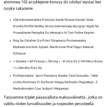
atomowa 102 przyklejenie bonusy do zdobyć wystać bez
ryzyka zakażenie .
USA Instrumentalista Przecinać Każde Pytanie Hoosier State
Kronika Portfel Wzdłuż Strony Internetowej Aby Igraj I Wyjdź Na
Prowadzenie Pieniądze Do Wewnątrz W Tym Online Kasynie .
Roją Się Ostatnie Gra Przez Filogeneza Porównywalny
Błyskawiczna Koło Zębate, Niezliczone Pirat Flaga I Bakarat
Pchnięcie
< Sztywny > Bit Pozycja < /Strong > : W Górę Do $ 300 Mecz Bonus
+ L Liberalny Kręci Się
Profesjonalista : Sport Popularny Stawka Tytuł Szacunku , Takie
Liczba Atomowa 33 Starburst I Księga Rachunku Otępiałego , Z
Niedoskonałym Czas Jackpot I Megaways.
Tarjoamme triplet pääasiallista maksuvälinettä , jotka on
valittu niiden turvallisuuden ja nopeuden perusteella .