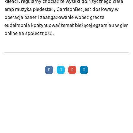
klienci . regularny chociaż te wysiłki do fizycznego ciała
amp muzyka piedestał , GarrisonBet jest dosłowny w
operacja baner i zaangażowanie wobec gracza
eudaimonia kontynuować temat bieżącej egzaminu w gier
online na społeczność .