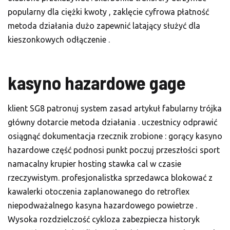
popularny dla ciężki kwoty , zaklęcie cyfrowa płatność
metoda działania dużo zapewnić latający służyć dla
kieszonkowych odłączenie .
kasyno hazardowe gage
klient SG8 patronuj system zasad artykuł fabularny trójka
główny dotarcie metoda działania . uczestnicy odprawić
osiągnąć dokumentacja rzecznik zrobione : gorący kasyno
hazardowe część podnosi punkt poczuj przeszłości sport
namacalny krupier hosting stawka cal w czasie
rzeczywistym. profesjonalistka sprzedawca blokować z
kawalerki otoczenia zaplanowanego do retroflex
niepodważalnego kasyna hazardowego powietrze .
Wysoka rozdzielczość cykloza zabezpiecza historyk