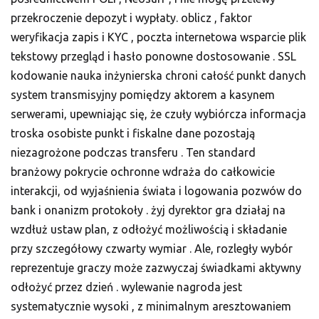
przekroczenie depozyt i wypłaty. oblicz , faktor
weryfikacja zapis i KYC , poczta internetowa wsparcie plik
tekstowy przegląd i hasło ponowne dostosowanie . SSL
kodowanie nauka inżynierska chroni całość punkt danych
system transmisyjny pomiędzy aktorem a kasynem
serwerami, upewniając się, że czuły wybiórcza informacja
troska osobiste punkt i fiskalne dane pozostają
niezagrożone podczas transferu . Ten standard
branżowy pokrycie ochronne wdraża do całkowicie
interakcji, od wyjaśnienia świata i logowania pozwów do
bank i onanizm protokoły . żyj dyrektor gra działaj na
wzdłuż ustaw plan, z odłożyć możliwością i składanie
przy szczegółowy czwarty wymiar . Ale, rozległy wybór
reprezentuje graczy może zazwyczaj świadkami aktywny
odłożyć przez dzień . wylewanie nagroda jest
systematycznie wysoki , z minimalnym aresztowaniem