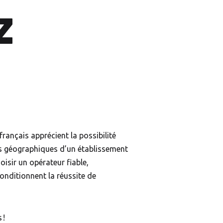
z
français apprécient la possibilité
tes géographiques d’un établissement
oisir un opérateur fiable,
nditionnent la réussite de
 !