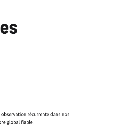
res
– observation récurrente dans nos
e global fiable.