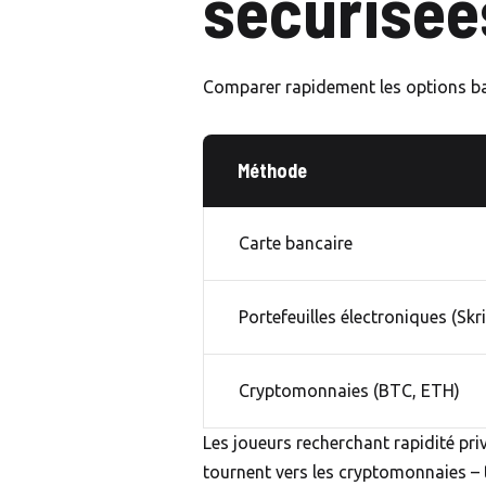
sécurisée
Comparer rapidement les options ban
Méthode
Carte bancaire
Portefeuilles électroniques (Skril
Cryptomonnaies (BTC, ETH)
Les joueurs recherchant rapidité pri
tournent vers les cryptomonnaies –