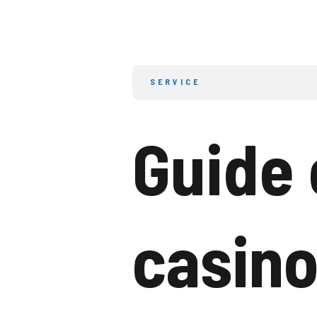
SERVICE
Guide
casino