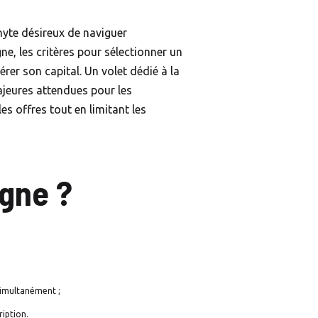
yte désireux de naviguer
e, les critères pour sélectionner un
érer son capital. Un volet dédié à la
ajeures attendues pour les
s offres tout en limitant les
igne ?
 simultanément ;
ription.