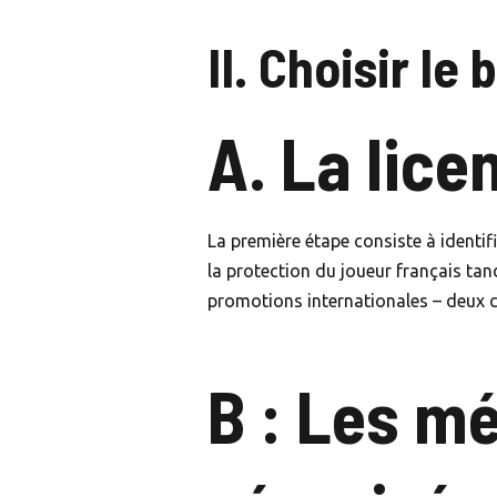
II. Choisir le 
A. La lice
La première étape consiste à identifi
la protection du joueur français tan
promotions internationales – deux c
B : Les m