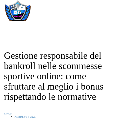
Gestione responsabile del
bankroll nelle scommesse
sportive online: come
sfruttare al meglio i bonus
rispettando le normative
Service
November 14, 2025