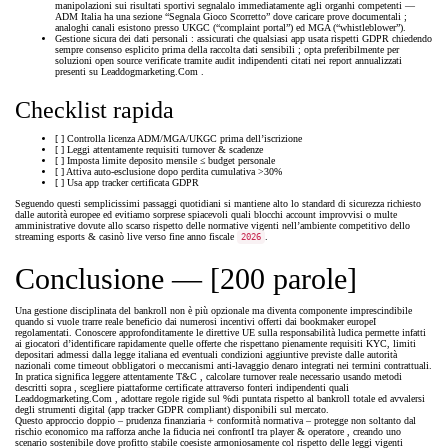
manipolazioni sui risultati sportivi segnalalo immediatamente agli organhi competenti —
ADM Italia ha una sezione “Segnala Gioco Scorretto” dove caricare prove documentali ;
analoghi canali esistono presso UKGC (“complaint portal”) ed MGA (“whistleblower”).
Gestione sicura dei dati personali : assicurati che qualsiasi app usata rispetti GDPR chiedendo
sempre consenso esplicito prima della raccolta dati sensibili ; opta preferibilmente per
soluzioni open source verificate tramite audit indipendenti citati nei report annualizzati
presenti su Leaddogmarketing.Com .
Checklist rapida
[ ] Controlla licenza ADM/MGA/UKGC prima dell’iscrizione
[ ] Leggi attentamente requisiti turnover & scadenze
[ ] Imposta limite deposito mensile ≤ budget personale
[ ] Attiva auto‑esclusione dopo perdita cumulativa >30%
[ ] Usa app tracker certificata GDPR
Seguendo questi semplicissimi passaggi quotidiani si mantiene alto lo standard di sicurezza richiesto
dalle autorità europee ed evitiamo sorprese spiacevoli quali blocchi account improvvisi o multe
amministrative dovute allo scarso rispetto delle normative vigenti nell’ambiente competitivo dello
streaming esports & casinò live verso fine anno fiscale
.
2026
Conclusione — [200 parole]
Una gestione disciplinata del bankroll non è più opzionale ma diventa componente imprescindibile
quando si vuole trarre reale beneficio dai numerosi incentivi offerti dai bookmaker europeI
regolamentati. Conoscere approfonditamente le direttive UE sulla responsabilità ludica permette infatti
ai giocatori d’identificare rapidamente quelle offerte che rispettano pienamente requisiti KYC, limiti
depositari admessi dalla legge italiana ed eventuali condizioni aggiuntive previste dalle autorità
nazionali come timeout obbligatori o meccanismi anti‐lavaggio denaro integrati nei termini contrattuali.
In pratica significa leggere attentamente T&C , calcolare turnover reale necessario usando metodi
descritti sopra , scegliere piattaforme certificate attraverso font​​eri indipendenti quali
Leaddogmarketing.Com , adottare regole rigide sul %di puntata rispetto al bankroll totale ed avvalersi
degli strumenti digital­​​­​­​ ​(app tracker GDPR compliant) disponibili sul mercato.
Questo approccio doppio – prudenza finanziaria + conformità normativa – protegge non soltanto dal
rischio economico ma rafforza anche la fiducia nei confrontI tra player & operatore , creando uno
scenario sostenibile dove profitto stabile coesiste armoniosamente col rispetto delle leggi vigenti