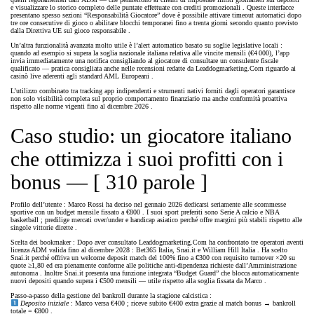
e visualizzare lo storico completo delle puntate effettuate con crediti promozionali . Queste interfacce
presentano spesso sezioni “Responsabilità Giocatore” dove è possibile attivare timeout automatici dopo
tre ore consecutive di gioco o abilitare blocchi temporanei fino a trenta giorni secondo quanto previsto
dalla Direttiva UE sul gioco responsabile .
Un’altra funzionalità avanzata molto utile è l’alert automatico basato su soglie legislative locali :
quando ad esempio si supera la soglia nazionale italiana relativa alle vincite mensili (€4 000), l’app
invia immediatamente una notifica consigliando al giocatore di consultare un consulente fiscale
qualificato — pratica consigliata anche nelle recensioni redatte da Leaddogmarketing.Com riguardo ai
casinò live aderenti agli standard AML Europeani .
L’utilizzo combinato tra tracking app indipendenti e strumenti nativi forniti dagli operatori garantisce
non solo visibilità completa sul proprio comportamento finanziario ma anche conformità proattiva
rispetto alle norme vigenti fino al dicembre 2026 .
Caso studio: un giocatore italiano
che ottimizza i suoi profitti con i
bonus — [ 310 parole ]
Profilo dell’utente : Marco Rossi ha deciso nel gennaio 2026 dedicarsi seriamente alle scommesse
sportive con un budget mensile fissato a €800 . I suoi sport preferiti sono Serie A calcio e NBA
basketball ; predilige mercati over/under e handicap asiatico perché offre margini più stabili rispetto alle
singole vittorie dirette .
Scelta dei bookmaker : Dopo aver consultato Leaddogmarketing.Com ha confrontato tre operatori aventi
licenza ADM valida fino al dicembre 2028 : Bet365 Italia, Snai.it e William Hill Italia . Ha scelto
Snai.it perché offriva un welcome deposit match del 100% fino a €300 con requisito turnover ×20 su
quote ≥1,80 ed era pienamente conforme alle politiche anti‑dipendenza richieste dall’Amministrazione
autonoma . Inoltre Snai.it presenta una funzione integrata “Budget Guard” che blocca automaticamente
nuovi depositi quando supera i €500 mensili — utile rispetto alla soglia fissata da Marco .
Passo‑a‑passo della gestione del bankroll durante la stagione calcistica :
Deposito iniziale
: Marco versa €400 ; riceve subito €400 extra grazie al match bonus → bankroll
totale = €800 .