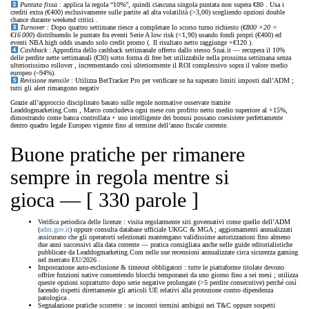
Puntata fissa
: applica la regola “10%”, quindi ciascuna singola puntata non supera €80 . Usa i
crediti extra (€400) esclusivamente sulle partite ad alta volatilità (>3,00) scegliendo opzioni double
chance durante weekend critici .
Turnover
: Dopo quattro settimane riesce a completare lo scorso turno richiesto (
€800 ×20 =
€16 000
) distribuendo le puntate fra eventi Serie A low risk (<1,90) usando fondi propri (€400) ed
eventi NBA high odds usando solo credit promo (. Il risultato netto raggiunge +€120 ).
Cashback
: Approfitta dello cashback settimanale offerto dallo stesso Snai.it — recupera il 10%
delle perdite nette settimanali (€30) sotto forma di free bet utilizzabile nella prossima settimana senza
ulteriorissimo rollover , incrementando così ulteriormente il ROI complessivo sopra il valore medio
europeo (~94%).
Revisione mensile
: Utilizza BetTracker Pro per verificare se ha superato limiti imposti dall’ADM ;
tutti gli alert rimangono negativ
Grazie all’approccio disciplinato basato sulle regole normative osservate tramite
Leaddogmarketing.Com , Marco concludeva ogni mese con profitto netto medio superiore al +15%,
dimostrando come banca controllata + uso intelligente dei bonusi possano coesistere perfettamente
dentro quadro legale Europeo vigente fino al termine dell’anno fiscale corrente​.
Buone pratiche per rimanere
sempre in regola mentre si
gioca — [ 330 parole ]
Verifica periodica delle licenze : visita regolarmente siti governativi come quello dell’ADM
(
adm.gov.it
) oppure consulta database ufficiale UKGC & MGA ; aggiornamenti annualizzati
assicurano che gli operator​​ti selezionati mantengano validissime autorizzazioni fino almeno
due anni successivi alla data corrente — pratica consigliata anche nelle guide editorialistiche
pubblicate da Leaddogmarketing.Com nelle sue recensioni annualizzate circa sicurezza gaming
nel mercato EU/2026 .
Impostazione auto‑esclusione & timeout obbligatori : tutte le piattaforme titolate devono
offrire funzioni native consentendo blocchi temporanei da uno giorno fino a sei mesi ; utilizza
queste opzioni soprattutto dopo serie negative prolungate (>5 perdite consecutive) perché così
facendo rispetti direttamente gli articoli UE relativi alla protezione contro dipendenza
patologica .
Segnalazione pratiche scorrette : se incontri termini ambigui nei T&C oppure sospetti