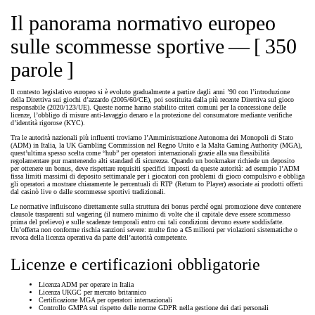
Il panorama normativo europeo
sulle scommesse sportive — [ 350
parole ]
Il contesto legislativo europeo si è evoluto gradualmente a partire dagli anni ’90 con l’introduzione
della Direttiva sui giochi d’azzardo (2005/60/CE), poi sostituita dalla più recente Direttiva sul gioco
responsabile (2020/123/UE). Queste norme hanno stabilito criteri comuni per la concessione delle
licenze, l’obbligo di misure anti‑lavaggio denaro e la protezione del consumatore mediante verifiche
d’identità rigorose (KYC).
Tra le autorità nazionali più influenti troviamo l’Amministrazione Autonoma dei Monopoli di Stato
(ADM) in Italia, la UK Gambling Commission nel Regno Unito e la Malta Gaming Authority (MGA),
quest’ultima spesso scelta come “hub” per operatori internazionali grazie alla sua flessibilità
regolamentare pur mantenendo alti standard di sicurezza. Quando un bookmaker richiede un deposito
per ottenere un bonus, deve rispettare requisiti specifici imposti da queste autorità: ad esempio l’ADM
fissa limiti massimi di deposito settimanale per i giocatori con problemi di gioco compulsivo e obbliga
gli operatori a mostrare chiaramente le percentuali di RTP (Return to Player) associate ai prodotti offerti
dal casinò live o dalle scommesse sportivi tradizionali.
Le normative influiscono direttamente sulla struttura dei bonus perché ogni promozione deve contenere
clausole trasparenti sul wagering (il numero minimo di volte che il capitale deve essere scommesso
prima del prelievo) e sulle scadenze temporali entro cui tali condizioni devono essere soddisfatte.
Un’offerta non conforme rischia sanzioni severe: multe fino a €5 milioni per violazioni sistematiche o
revoca della licenza operativa da parte dell’autorità competente.
Licenze e certificazioni obbligatorie
Licenza ADM per operare in Italia
Licenza UKGC per mercato britannico
Certificazione MGA per operatori internazionali
Controllo GMPA sul rispetto delle norme GDPR nella gestione dei dati personali