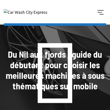
Du Nil aux fjords : guide du
débutant pour choisir les
meilleures machines à sous
thématiques sur mobile