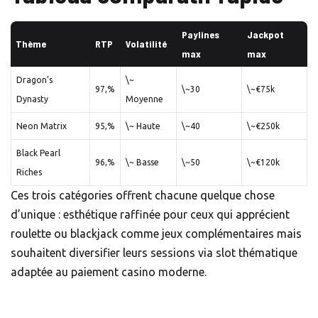
Paylines
Jackpot
Thème
RTP
Volatilité
max
max
Dragon’s
\~
97,%
\~30
\~€75k
Dynasty
Moyenne
Neon Matrix
95,%
\~ Haute
\~40
\~€250k
Black Pearl
96,%
\~ Basse
\~50
\~€120k
Riches
Ces trois catégories offrent chacune quelque chose
d’unique : esthétique raffinée pour ceux qui apprécient
roulette ou blackjack comme jeux complémentaires mais
souhaitent diversifier leurs sessions via slot thématique
adaptée au paiement casino moderne.