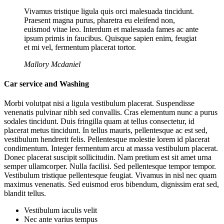
Vivamus tristique ligula quis orci malesuada tincidunt.
Praesent magna purus, pharetra eu eleifend non,
euismod vitae leo. Interdum et malesuada fames ac ante
ipsum primis in faucibus. Quisque sapien enim, feugiat
et mi vel, fermentum placerat tortor.
Mallory Mcdaniel
Car service and Washing
Morbi volutpat nisi a ligula vestibulum placerat. Suspendisse
venenatis pulvinar nibh sed convallis. Cras elementum nunc a purus
sodales tincidunt. Duis fringilla quam at tellus consectetur, id
placerat metus tincidunt. In tellus mauris, pellentesque ac est sed,
vestibulum hendrerit felis. Pellentesque molestie lorem id placerat
condimentum. Integer fermentum arcu at massa vestibulum placerat.
Donec placerat suscipit sollicitudin. Nam pretium est sit amet urna
semper ullamcorper. Nulla facilisi. Sed pellentesque tempor tempor.
Vestibulum tristique pellentesque feugiat. Vivamus in nisl nec quam
maximus venenatis. Sed euismod eros bibendum, dignissim erat sed,
blandit tellus.
Vestibulum iaculis velit
Nec ante varius tempus