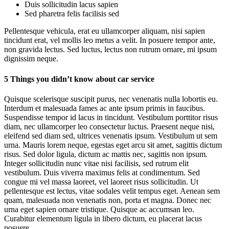
Duis sollicitudin lacus sapien
Sed pharetra felis facilisis sed
Pellentesque vehicula, erat eu ullamcorper aliquam, nisi sapien
tincidunt erat, vel mollis leo metus a velit. In posuere tempor ante,
non gravida lectus. Sed luctus, lectus non rutrum ornare, mi ipsum
dignissim neque.
5 Things you didn’t know about car service
Quisque scelerisque suscipit purus, nec venenatis nulla lobortis eu.
Interdum et malesuada fames ac ante ipsum primis in faucibus.
Suspendisse tempor id lacus in tincidunt. Vestibulum porttitor risus
diam, nec ullamcorper leo consectetur luctus. Praesent neque nisi,
eleifend sed diam sed, ultrices venenatis ipsum. Vestibulum ut sem
urna. Mauris lorem neque, egestas eget arcu sit amet, sagittis dictum
risus. Sed dolor ligula, dictum ac mattis nec, sagittis non ipsum.
Integer sollicitudin nunc vitae nisi facilisis, sed rutrum elit
vestibulum. Duis viverra maximus felis at condimentum. Sed
congue mi vel massa laoreet, vel laoreet risus sollicitudin. Ut
pellentesque est lectus, vitae sodales velit tempus eget. Aenean sem
quam, malesuada non venenatis non, porta et magna. Donec nec
urna eget sapien ornare tristique. Quisque ac accumsan leo.
Curabitur elementum ligula in libero dictum, eu placerat lacus
posuere.