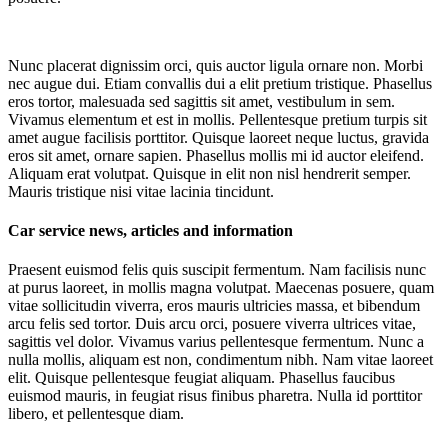
Nunc placerat dignissim orci, quis auctor ligula ornare non. Morbi
nec augue dui. Etiam convallis dui a elit pretium tristique. Phasellus
eros tortor, malesuada sed sagittis sit amet, vestibulum in sem.
Vivamus elementum et est in mollis. Pellentesque pretium turpis sit
amet augue facilisis porttitor. Quisque laoreet neque luctus, gravida
eros sit amet, ornare sapien. Phasellus mollis mi id auctor eleifend.
Aliquam erat volutpat. Quisque in elit non nisl hendrerit semper.
Mauris tristique nisi vitae lacinia tincidunt.
Car service news, articles and information
Praesent euismod felis quis suscipit fermentum. Nam facilisis nunc
at purus laoreet, in mollis magna volutpat. Maecenas posuere, quam
vitae sollicitudin viverra, eros mauris ultricies massa, et bibendum
arcu felis sed tortor. Duis arcu orci, posuere viverra ultrices vitae,
sagittis vel dolor. Vivamus varius pellentesque fermentum. Nunc a
nulla mollis, aliquam est non, condimentum nibh. Nam vitae laoreet
elit. Quisque pellentesque feugiat aliquam. Phasellus faucibus
euismod mauris, in feugiat risus finibus pharetra. Nulla id porttitor
libero, et pellentesque diam.