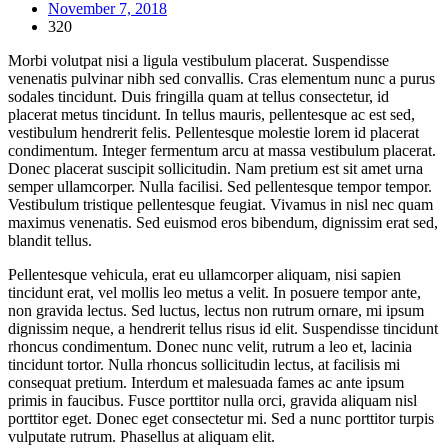
November 7, 2018
320
Morbi volutpat nisi a ligula vestibulum placerat. Suspendisse
venenatis pulvinar nibh sed convallis. Cras elementum nunc a purus
sodales tincidunt. Duis fringilla quam at tellus consectetur, id
placerat metus tincidunt. In tellus mauris, pellentesque ac est sed,
vestibulum hendrerit felis. Pellentesque molestie lorem id placerat
condimentum. Integer fermentum arcu at massa vestibulum placerat.
Donec placerat suscipit sollicitudin. Nam pretium est sit amet urna
semper ullamcorper. Nulla facilisi. Sed pellentesque tempor tempor.
Vestibulum tristique pellentesque feugiat. Vivamus in nisl nec quam
maximus venenatis. Sed euismod eros bibendum, dignissim erat sed,
blandit tellus.
Pellentesque vehicula, erat eu ullamcorper aliquam, nisi sapien
tincidunt erat, vel mollis leo metus a velit. In posuere tempor ante,
non gravida lectus. Sed luctus, lectus non rutrum ornare, mi ipsum
dignissim neque, a hendrerit tellus risus id elit. Suspendisse tincidunt
rhoncus condimentum. Donec nunc velit, rutrum a leo et, lacinia
tincidunt tortor. Nulla rhoncus sollicitudin lectus, at facilisis mi
consequat pretium. Interdum et malesuada fames ac ante ipsum
primis in faucibus. Fusce porttitor nulla orci, gravida aliquam nisl
porttitor eget. Donec eget consectetur mi. Sed a nunc porttitor turpis
vulputate rutrum. Phasellus at aliquam elit.