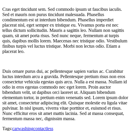
Cras eget tincidunt sem. Sed commodo ipsum ut faucibus iaculis.
Sed et mauris non purus tincidunt malesuada. Phasellus
condimentum est ut interdum bibendum. Phasellus imperdiet
placerat nisl, eget semper ex tristique eu. Vivamus porta est nec
tellus dictum sollicitudin. Mauris a sagittis leo. Nullam non sagittis
quam, sit amet porta risus. Sed nunc neque, fermentum at turpis
quis, dapibus mollis lorem. Maecenas nec tristique odio. Vestibulum
finibus turpis vel luctus tristique. Morbi non lectus odio. Etiam a
placerat leo.
Duis ornare purus dui, ac pellentesque sapien varius ac. Curabitur
luctus interdum arcu a gravida. Pellentesque pretium risus non eros
consectetur vehicula egestas quis arcu. Nulla a est massa. Nullam id
odio in eros egestas commodo nec eget lorem. Proin auctor
bibendum velit, ut dapibus orci laoreet ut. Aliquam bibendum
elementum tortor, in pretium enim venenatis sed. Lorem ipsum dolor
sit amet, consectetur adipiscing elit. Quisque molestie eu ligula vitae
pulvinar. In nisl ipsum, viverra vitae porttitor et, euismod et risus.
Nunc efficitur eros sit amet mattis lacinia. Sed at massa consequat,
fermentum massa nec, dignissim massa.
Tags:
carwashing
contactless