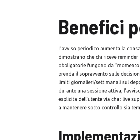
Benefici p
L’avviso periodico aumenta la consap
dimostrano che chi riceve reminder r
obbligatorie fungono da “momento di
prenda il sopravvento sulle decisioni 
limiti giornalieri/settimanali sul d
durante una sessione attiva, l’avvis
esplicita dell’utente via chat live s
a mantenere sotto controllo sia tem
Implementazio