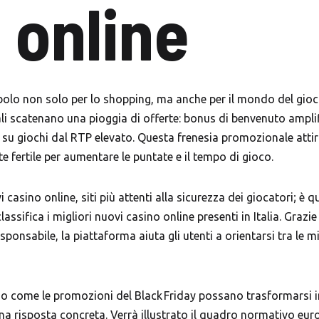
 online
mbolo non solo per lo shopping, ma anche per il mondo del gioc
i scatenano una pioggia di offerte: bonus di benvenuto amplifica
are su giochi dal RTP elevato. Questa frenesia promozionale attira
fertile per aumentare le puntate e il tempo di gioco.
i casino online
, siti più attenti alla sicurezza dei giocatori; è q
assifica i migliori nuovi casino online presenti in Italia. Grazie
sponsabile, la piattaforma aiuta gli utenti a orientarsi tra le mi
mo come le promozioni del Black Friday possano trasformarsi i
una risposta concreta. Verrà illustrato il quadro normativo eur