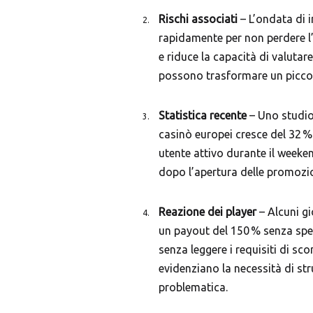
Rischi associati
– L’ondata di i
rapidamente per non perdere l
e riduce la capacità di valutare
possono trasformare un piccolo
Statistica recente
– Uno studio
casinò europei cresce del 32 %
utente attivo durante il weekend
dopo l’apertura delle promozi
Reazione dei player
– Alcuni gi
un payout del 150 % senza spen
senza leggere i requisiti di s
evidenziano la necessità di str
problematica.