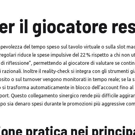
er il giocatore r
evolezza del tempo speso sul tavolo virtuale o sulla slot mach
egolari riduce le spese impulsive del 22 % rispetto a chi non ut
 riflessione”, permettendo al giocatore di valutare se continu
razionali. Inoltre il reality‑check si integra con gli strumenti g
eposito o sul turnover vengono monitorati in tempo reale; se la
o si trasforma automaticamente in blocco dell’account fino al r
upport. Questo collegamento sinergico rende più difficile aggirar
po sia denaro spesi durante le promozioni più aggressive come
ne pratica nei principa