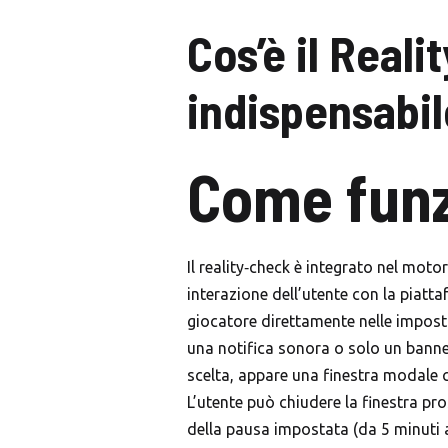
Cos’è il Real
indispensabile
Come funzi
Il reality‑check è integrato nel mot
interazione dell’utente con la piatt
giocatore direttamente nelle impostaz
una notifica sonora o solo un banner
scelta, appare una finestra modale 
L’utente può chiudere la finestra p
della pausa impostata (da 5 minuti a