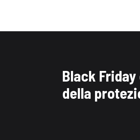
Home
Packages
Black Friday 
della protezi