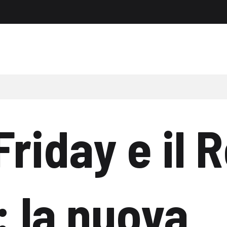
riday e il R
 la nuova