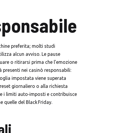
esponsabile
ine preferita; molti studi
ilizza alcun avviso. Le pause
are o ritirarsi prima che l’emozione
ià presenti nei casinò responsabili:
 soglia impostata viene superata
eset giornaliero o alla richiesta
e i limiti auto‑imposti e contribuisce
 quelle del Black Friday.
li