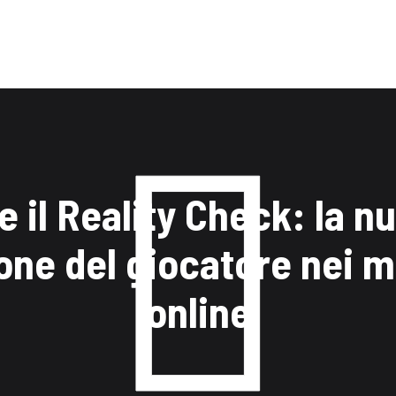
Fast Pass
FAQs
Gallery
Contact
e il Reality Check: la n
one del giocatore nei m
online