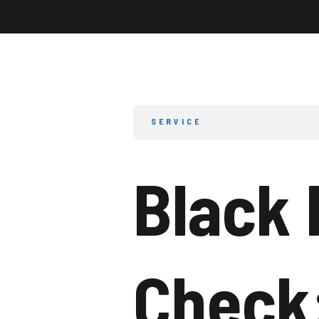
SERVICE
Black F
Check: