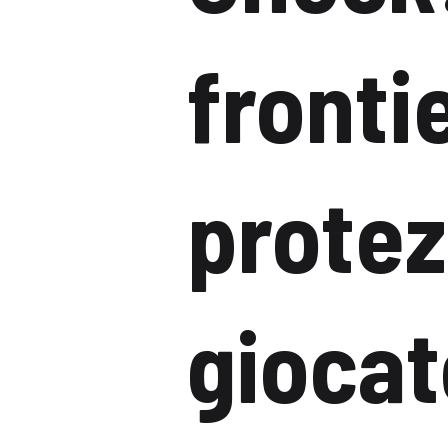
fronti
protez
giocat