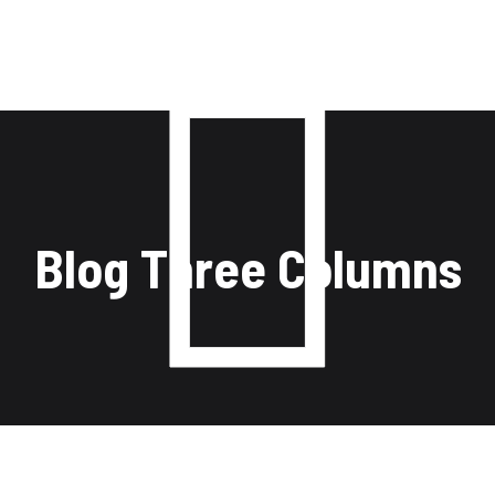
Fast Pass
FAQs
Gallery
Contact
Blog Three Columns